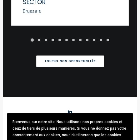
SECTOR
Brussels
TOUTES NOS OPPORTUNITÉS
Bienvenue sur notre site. Nous utilisons nos propres cookies et
Stark & Partners
/ Tel:
+32 (0)470.33.92.82
/
info@stark-
ceux de tiers de plusieurs manières. Si vous ne donnez pas votre
recruitment.com
consentement aux cookies, nous n'utiliserons que les cookies