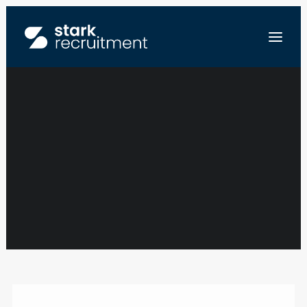
NOS OPPORTUNITÉS
NL
EN
ENVOYEZ-NOUS VOTRE CV
Show filters
Clear all
Europe