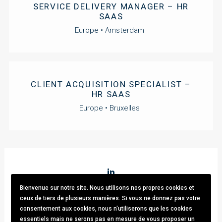
SERVICE DELIVERY MANAGER – HR
SAAS
Europe • Amsterdam
CLIENT ACQUISITION SPECIALIST –
HR SAAS
Europe • Bruxelles
Bienvenue sur notre site. Nous utilisons nos propres cookies et
Stark & Partners
/ Tel:
+32 (0)470.33.92.82
/
info@stark-
ceux de tiers de plusieurs manières. Si vous ne donnez pas votre
recruitment.com
consentement aux cookies, nous n'utiliserons que les cookies
Avenue brugmann 63, 1190 Forest / TVA: BE0781.342.423 /
essentiels mais ne serons pas en mesure de vous proposer un