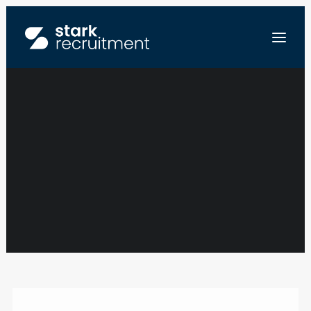
NOS OPPORTUNITÉS
NL
EN
ENVOYEZ-NOUS VOTRE CV
Show filters
Clear all
Liège