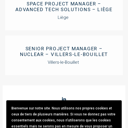
SPACE PROJECT MANAGER –
ADVANCED TECH SOLUTIONS – LIÈGE
Liège
SENIOR PROJECT MANAGER –
NUCLEAR – VILLERS-LE-BOUILLET
Villers-le-Bouillet
Bienvenue sur notre site. Nous utilisons nos propres cookies et
Stark & Partners
/ Tel:
+32 (0)470.33.92.82
/
info@stark-
ceux de tiers de plusieurs manières. Si vous ne donnez pas votre
recruitment.com
consentement aux cookies, nous n'utiliserons que les cookies
Avenue brugmann 63, 1190 Forest / TVA: BE0781.342.423 /
essentiels mais ne serons pas en mesure de vous proposer un