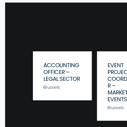
ACCOUNTING
EVENT
OFFICER –
PROJE
LEGAL SECTOR
COORD
R –
Brussels
MARKET
EVENTS
Brussels