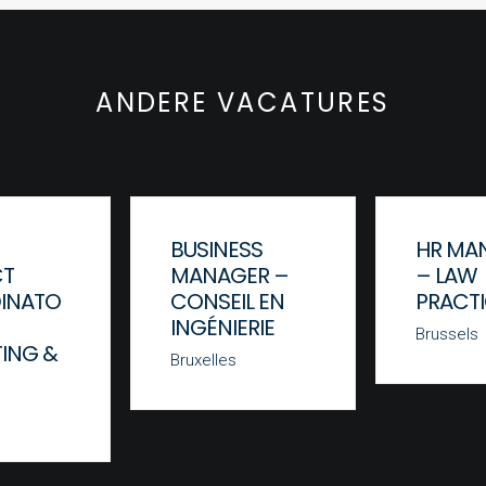
ANDERE VACATURES
BUSINESS
HR MA
CT
MANAGER –
– LAW
INATO
CONSEIL EN
PRACT
INGÉNIERIE
Brussels
ING &
Bruxelles