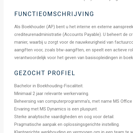
FUNCTIEOMSCHRIJVING
Als Boekhouder (AP) bent u het interne en externe aanspreek
crediteurenadministratie (Accounts Payable). U beheert de c
manier, waarbij u zorgt voor de nauwkeurigheid van factuurco
aangiften voor, zoals btw-aangiften, en speelt een actieve rol
verantwoordelijk voor het geven van basisopleidingen in bo
GEZOCHT PROFIEL
Bachelor in Boekhouding-Fiscaliteit.
Minimaal 2 jaar relevante werkervaring.
Beheersing van computerprogramma’s, met name MS Office
Ervaring met MS Dynamics is een pluspunt.
Sterke analytische vaardigheden en oog voor detail.
Pragmatische aanpak en oplossingsgerichte instelling.
Klantgerichte werkhouding en vermogen om in een team te w