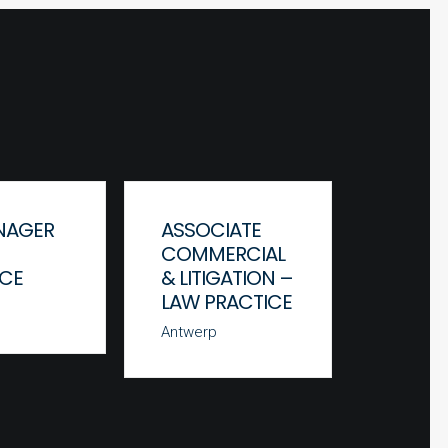
NAGER
ASSOCIATE
JUNIO
COMMERCIAL
ASSOC
ICE
& LITIGATION –
COMM
LAW PRACTICE
& LITI
LAW P
Antwerp
Antwerp