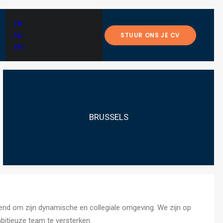
FR
NL
STUUR ONS JE CV
EN
BRUSSELS
kend om zijn dynamische en collegiale omgeving. We zijn op
itieuze team te versterken.