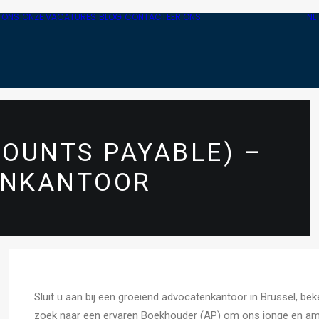
 ONS
ONZE VACATURES
BLOG
CONTACTEER ONS
NL
OUNTS PAYABLE) –
ENKANTOOR
Sluit u aan bij een groeiend advocatenkantoor in Brussel, be
zoek naar een ervaren Boekhouder (AP) om ons jonge en amb