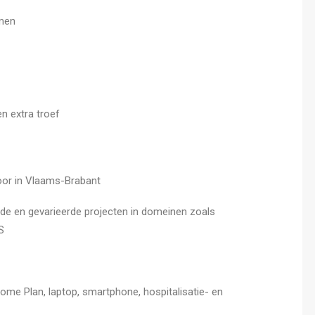
emen
en extra troef
toor in Vlaams-Brabant
e en gevarieerde projecten in domeinen zoals
S
come Plan, laptop, smartphone, hospitalisatie- en