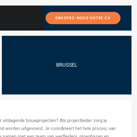
ENVOYEZ-NOUS VOTRE CV
BRUSSEL
r uitdagende bouwprojecten? Als projectleider zorg je
nd worden uitgevoerd. Je coördineert het hele proces, van
auw samen met een team van werfleiders, ploegbazen en