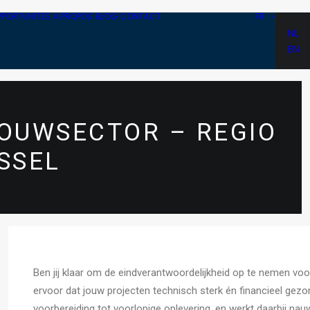
PPORTUNITÉS
À PROPOS
BLOG
CONTACT
FR
NL
EN
BOUWSECTOR – REGIO
SSEL
Ben jij klaar om de eindverantwoordelijkheid op te nemen voo
ervoor dat jouw projecten technisch sterk én financieel gezo
voorbereiding tot voorlopige oplevering, en werkt daarbij n