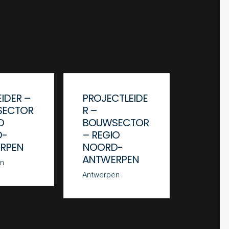
IDER –
PROJECTLEIDE
WERFL
ECTOR
R –
BOUW
O
BOUWSECTOR
– REG
D-
– REGIO
BRUSS
RPEN
NOORD-
Brussels
ANTWERPEN
n
Antwerpen