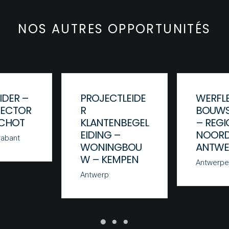
NOS AUTRES OPPORTUNITÉS
IDER –
PROJECTLEIDE
WERFLE
ECTOR
R
BOUWS
SCHOT
KLANTENBEGEL
– REGI
EIDING –
NOOR
rabant
WONINGBOU
ANTWE
W – KEMPEN
Antwerpe
Antwerp