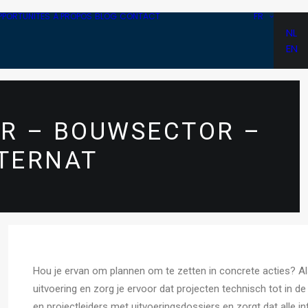
PPORTUNITÉS
À PROPOS
BLOG
CONTACT
FR
NL
EN
R – BOUWSECTOR –
 TERNAT
Hou je ervan om plannen om te zetten in concrete acties? Al
uitvoering en zorg je ervoor dat projecten technisch tot in d
en projectleiders met uitvoeringsdossiers en zorgt dat alle in