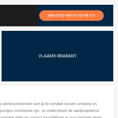
ENVOYEZ-NOUS VOTRE CV
VLAAMS-BRABANT
s werkvoorbereider ben jij de schakel tussen ontwerp en
e puntjes voorbereid zijn. Je ondersteunt de aankoopdienst
formatie tijdig en correct beschikbaar is voor het hele team.