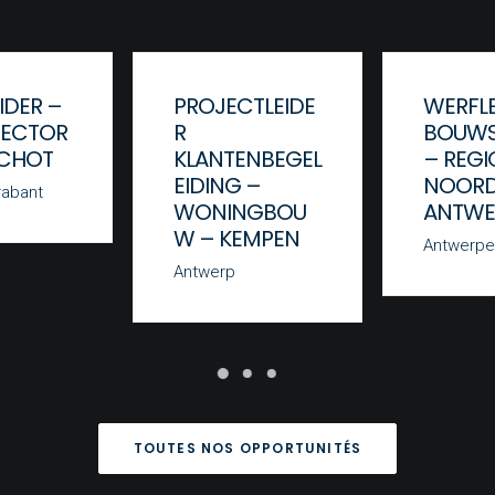
IDER –
PROJECTLEIDE
WERFLE
ECTOR
R
BOUWS
SCHOT
KLANTENBEGEL
– REGI
EIDING –
NOOR
rabant
WONINGBOU
ANTWE
W – KEMPEN
Antwerpe
Antwerp
TOUTES NOS OPPORTUNITÉS