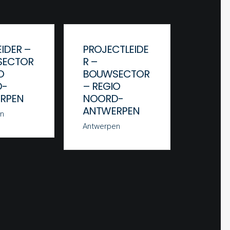
IDER –
PROJECTLEIDE
PROJE
ECTOR
R –
R –
O
BOUWSECTOR
BOUW
D-
– REGIO
– REG
RPEN
NOORD-
BRUSS
ANTWERPEN
n
Brussel
Antwerpen