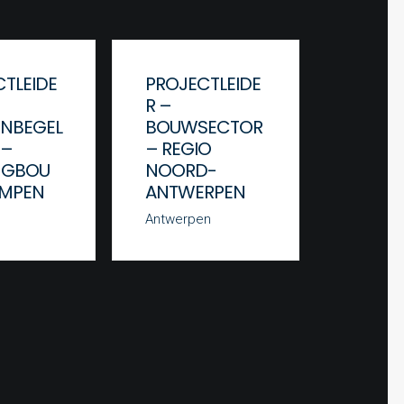
TLEIDE
PROJECTLEIDE
PROJE
R –
R –
ENBEGEL
BOUWSECTOR
BOUW
 –
– REGIO
– REG
NGBOU
NOORD-
BRUSS
EMPEN
ANTWERPEN
Brussel
Antwerpen