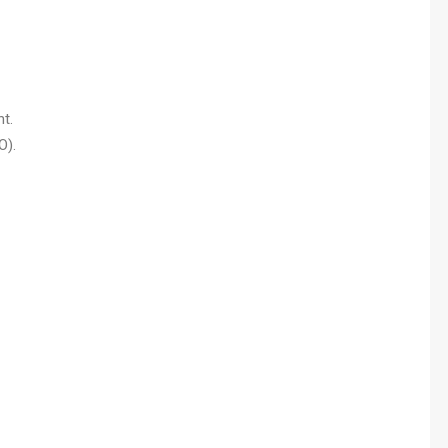
t.
O).