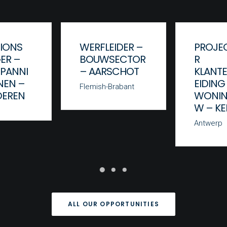
IONS
WERFLEIDER –
PROJEC
ER –
BOUWSECTOR
R
PANNI
– AARSCHOT
KLANT
NEN –
EIDING
Flemish-Brabant
DEREN
WONI
W – K
Antwerp
ALL OUR OPPORTUNITIES