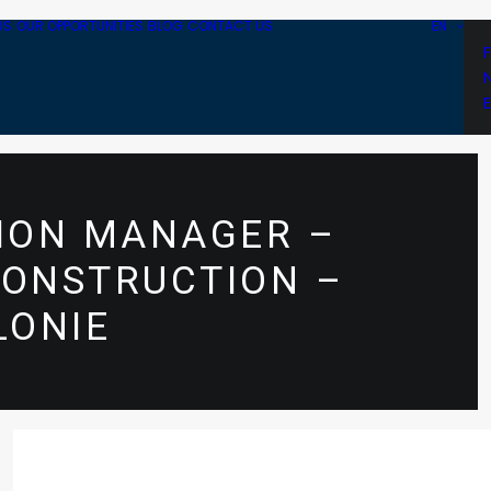
US
OUR OPPORTUNITIES
BLOG
CONTACT US
EN
TION MANAGER –
CONSTRUCTION –
LONIE