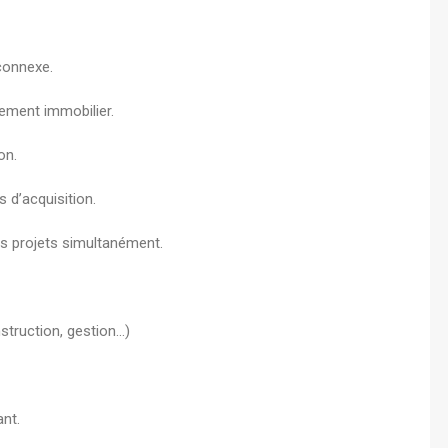
connexe.
pement immobilier.
on.
 d’acquisition.
rs projets simultanément.
struction, gestion…)
ant.