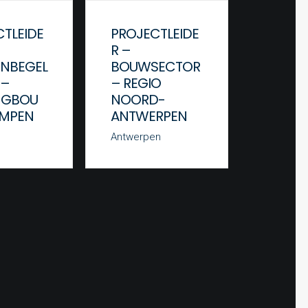
TLEIDE
PROJECTLEIDE
PROJE
R –
R –
ENBEGEL
BOUWSECTOR
BOUW
 –
– REGIO
– REG
NGBOU
NOORD-
BRUSS
EMPEN
ANTWERPEN
Brussel
Antwerpen