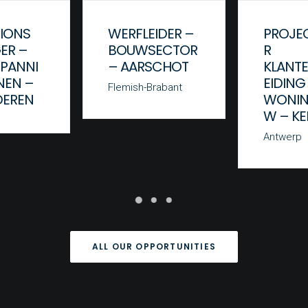
IONS
WERFLEIDER –
PROJEC
ER –
BOUWSECTOR
R
PANNI
– AARSCHOT
KLANT
NEN –
EIDING
Flemish-Brabant
DEREN
WONI
W – K
Antwerp
ALL OUR OPPORTUNITIES