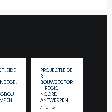
TLEIDE
PROJECTLEIDE
PROJE
R –
R –
ENBEGEL
BOUWSECTOR
BOUW
 –
– REGIO
– REG
NGBOU
NOORD-
BRUSS
EMPEN
ANTWERPEN
Brussel
Antwerpen