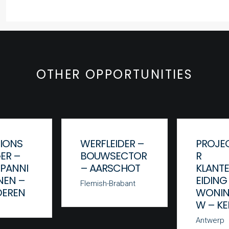
OTHER OPPORTUNITIES
IONS
WERFLEIDER –
PROJEC
ER –
BOUWSECTOR
R
PANNI
– AARSCHOT
KLANT
NEN –
EIDING
Flemish-Brabant
DEREN
WONI
W – K
Antwerp