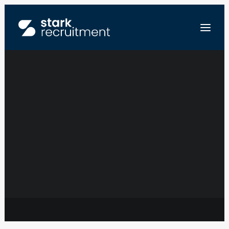
SENIOR TECHNICAL
MANAGER –
FR
ENERGY &
NL
EN
INNOVATION –
SEND US YOUR RESUME
BRUXELLES