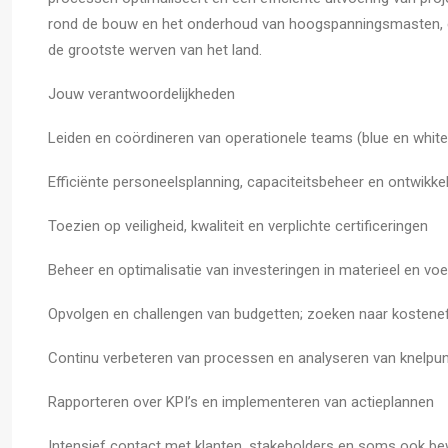
rond de bouw en het onderhoud van hoogspanningsmasten, en
de grootste werven van het land.
Jouw verantwoordelijkheden
Leiden en coördineren van operationele teams (blue en white 
Efficiënte personeelsplanning, capaciteitsbeheer en ontwikke
Toezien op veiligheid, kwaliteit en verplichte certificeringen
Beheer en optimalisatie van investeringen in materieel en vo
Opvolgen en challengen van budgetten; zoeken naar kostenef
Continu verbeteren van processen en analyseren van knelpu
Rapporteren over KPI’s en implementeren van actieplannen
Intensief contact met klanten, stakeholders en soms ook b