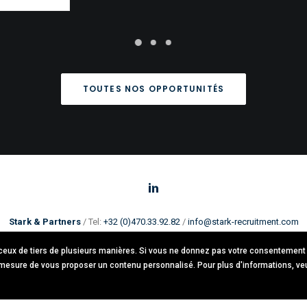
TOUTES NOS OPPORTUNITÉS
Stark & Partners
/ Tel:
+32 (0)470.33.92.82
/
info@stark-recruitment.com
Avenue brugmann 63, 1190 Forest / TVA: BE0781.342.423 /
Cookies & GDPR
t ceux de tiers de plusieurs manières. Si vous ne donnez pas votre consentement
© 2021 Stark & Partners. All rights reserved.
mesure de vous proposer un contenu personnalisé. Pour plus d'informations, veui
Design by
Thomas Daems