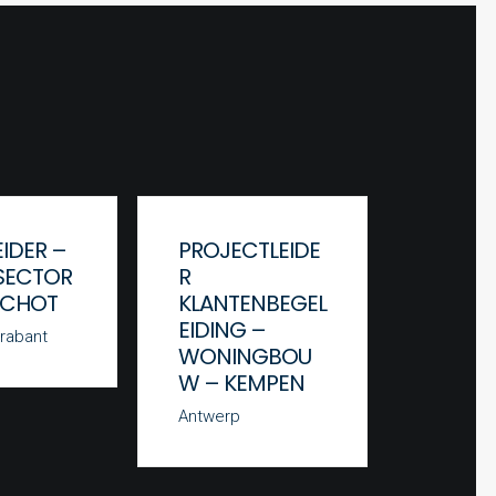
IDER –
PROJECTLEIDE
WERFL
ECTOR
R
BOUW
SCHOT
KLANTENBEGEL
– REG
EIDING –
NOOR
rabant
WONINGBOU
ANTW
W – KEMPEN
Antwerp
Antwerp