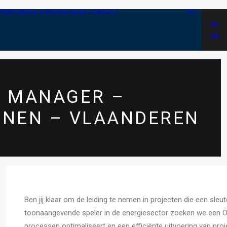
PPORTUNITÉS
À PROPOS
BLOG
CONTACT
FR
NL
EN
S MANAGER –
JNEN – VLAANDEREN
Ben jij klaar om de leiding te nemen in projecten die een sleu
toonaangevende speler in de energiesector zoeken we een O
processen optimaliseert en een efficiënte uitvoering van proj