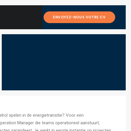
ENVOYEZ-NOUS VOTRE CV
telrol spelen in de energietransitie? Voor een
peration Manager die teams operationeel aanstuurt,
ecten garandeert. Je werkt in eerste instantie op projecten