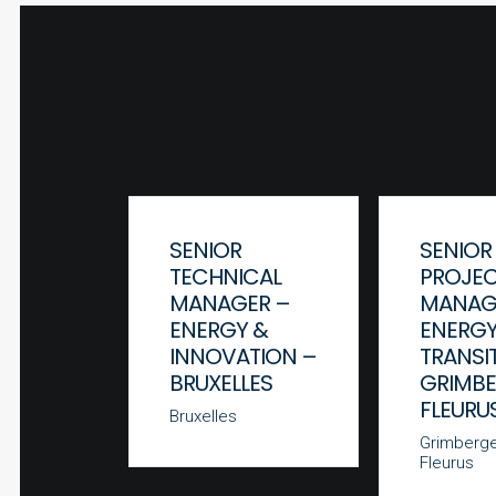
SENIOR
SENIOR
TECHNICAL
PROJE
MANAGER –
MANAG
ENERGY &
ENERG
INNOVATION –
TRANSI
BRUXELLES
GRIMBE
FLEURU
Bruxelles
Grimberge
Fleurus