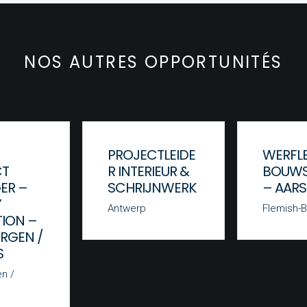
NOS AUTRES OPPORTUNITÉS
PROJECTLEIDE
WERFLE
CT
R INTERIEUR &
BOUWS
ER –
SCHRIJNWERK
– AAR
Y
Antwerp
Flemish-B
TION –
RGEN /
S
n /