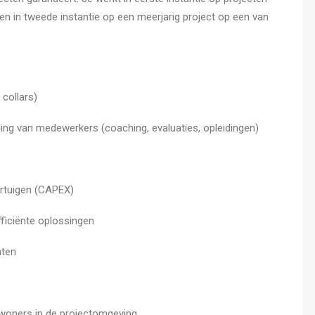
 in tweede instantie op een meerjarig project op een van
collars)
ling van medewerkers (coaching, evaluaties, opleidingen)
ertuigen (CAPEX)
ficiënte oplossingen
nten
ewoners in de projectomgeving