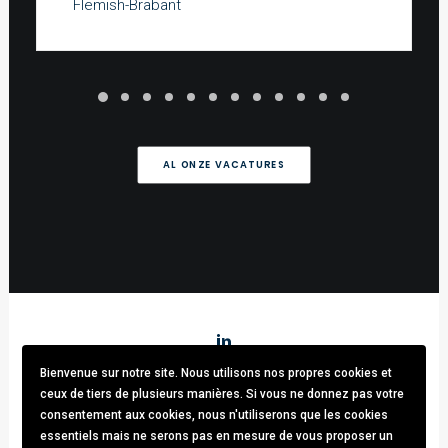
Flemish-Brabant
AL ONZE VACATURES
Bienvenue sur notre site. Nous utilisons nos propres cookies et
Stark & Partners
/ Tel:
+32 (0)470.33.92.82
/
info@stark-
ceux de tiers de plusieurs manières. Si vous ne donnez pas votre
recruitment.com
consentement aux cookies, nous n'utiliserons que les cookies
Avenue brugmann 63, 1190 Forest / TVA: BE0781.342.423 /
essentiels mais ne serons pas en mesure de vous proposer un