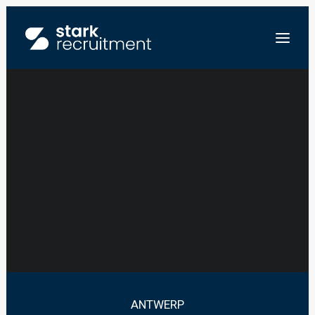
PROJECTLEIDER
INTERIEUR &
FR
SCHRIJNWERK
NL
EN
STUUR ONS JE CV
ANTWERP