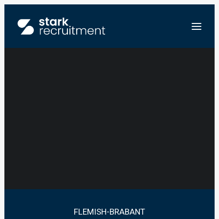
WERFLEIDER –
BOUWSECTOR –
FR
AARSCHOT
NL
EN
STUUR ONS JE CV
FLEMISH-BRABANT