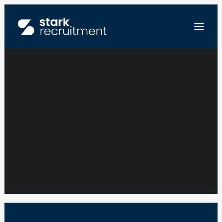
CALCULATOR –
INDUSTRIE- EN
FR
UTILITEITSBOUW –
NL
EN
REGIO TUBEKE
STUUR ONS JE CV