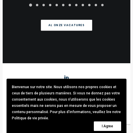
AL ONZE VACATURES
Bienvenue sur notre site. Nous utilisons nos propres cookies et
Stark & Partners
/ Tel:
+32 (0)470.33.92.82
/
info@stark-
ceux de tiers de plusieurs manières. Si vous ne donnez pas votre
recruitment.com
consentement aux cookies, nous n'utiliserons que les cookies
Avenue brugmann 63, 1190 Forest / TVA: BE0781.342.423 /
essentiels mais ne serons pas en mesure de vous proposer un
Cookies & GDPR
contenu personnalisé. Pour plus d'informations, veuillez lire notre
Politique de vie privée.
© 2021 Stark & Partners. All rights reserved.
I Agree
Design by
Thomas Daems