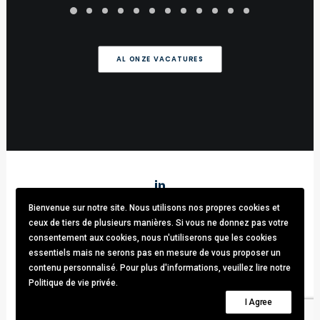
AL ONZE VACATURES
Bienvenue sur notre site. Nous utilisons nos propres cookies et
Stark & Partners
/ Tel:
+32 (0)470.33.92.82
/
info@stark-
ceux de tiers de plusieurs manières. Si vous ne donnez pas votre
recruitment.com
consentement aux cookies, nous n'utiliserons que les cookies
Avenue brugmann 63, 1190 Forest / TVA: BE0781.342.423 /
essentiels mais ne serons pas en mesure de vous proposer un
Cookies & GDPR
contenu personnalisé. Pour plus d'informations, veuillez lire notre
Politique de vie privée.
© 2021 Stark & Partners. All rights reserved.
I Agree
Design by
Thomas Daems