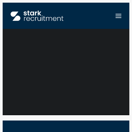
PROJECTLEIDER
KLANTENBEGELEIDIN
FR
– WONINGBOUW –
NL
EN
KEMPEN
STUUR ONS JE CV