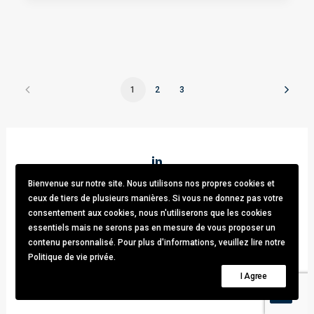
1
2
3
Bienvenue sur notre site. Nous utilisons nos propres cookies et
Stark & Partners
/ Tel:
+32 (0)470.33.92.82
/
info@stark-
ceux de tiers de plusieurs manières. Si vous ne donnez pas votre
recruitment.com
consentement aux cookies, nous n'utiliserons que les cookies
Avenue brugmann 63, 1190 Forest / TVA: BE0781.342.423 /
essentiels mais ne serons pas en mesure de vous proposer un
Cookies & GDPR
contenu personnalisé. Pour plus d'informations, veuillez lire notre
Politique de vie privée.
© 2021 Stark & Partners. All rights reserved.
I Agree
Design by
Thomas Daems