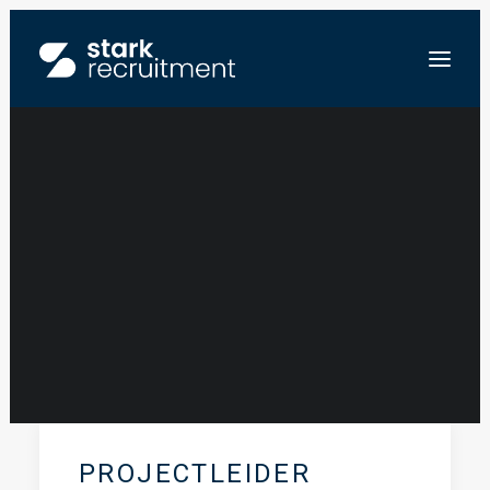
AMANDINE VAN
DOOREN
FR
NL
EN
STUUR ONS JE CV
PROJECTLEIDER