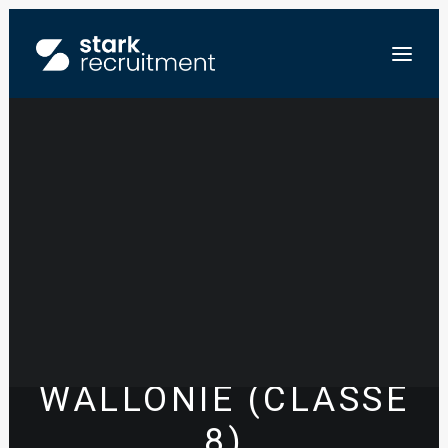
INGÉNIEUR
MÉTHODES &
FR
PLANNING –
NL
EN
CONSTRUCTION
STUUR ONS JE CV
BÂTIMENT –
WALLONIE (CLASSE
8)