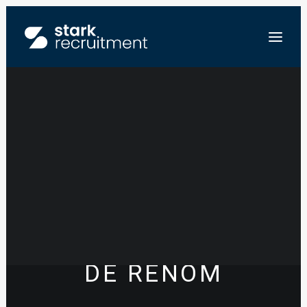
PROJECT
MANAGER
FR
TECHNIQUES
NL
EN
SPÉCIALES –
STUUR ONS JE CV
BUREAU D’ÉTUDES
DE RENOM