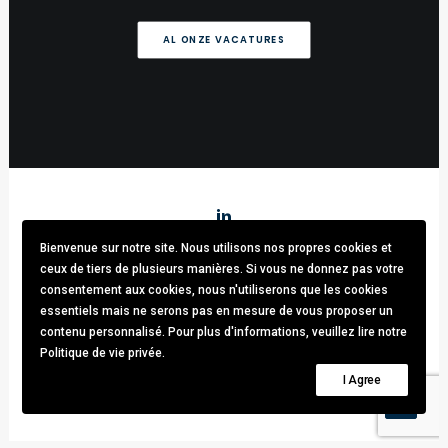
AL ONZE VACATURES
Bienvenue sur notre site. Nous utilisons nos propres cookies et
Stark & Partners
/ Tel:
+32 (0)470.33.92.82
/
info@stark-
ceux de tiers de plusieurs manières. Si vous ne donnez pas votre
recruitment.com
consentement aux cookies, nous n'utiliserons que les cookies
Avenue brugmann 63, 1190 Forest / TVA: BE0781.342.423 /
essentiels mais ne serons pas en mesure de vous proposer un
Cookies & GDPR
contenu personnalisé. Pour plus d'informations, veuillez lire notre
Politique de vie privée.
© 2021 Stark & Partners. All rights reserved.
I Agree
Design by
Thomas Daems