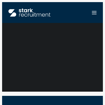
DESIGNER
ÉLECTRIQUE –
FR
INDUSTRIE –
NL
EN
CHARLEROI
STUUR ONS JE CV